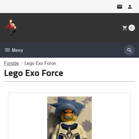
Gå
til
innholdet
0
Meny
Forside
Lego Exo Force
Lego Exo Force