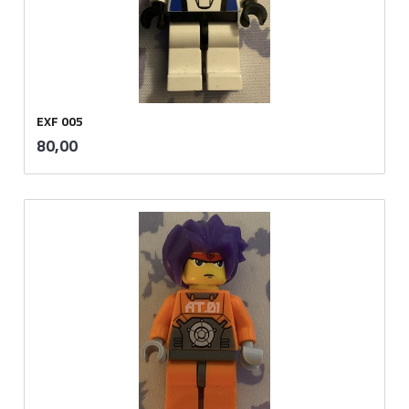
EXF 005
inkl.
Pris
80,00
mva.