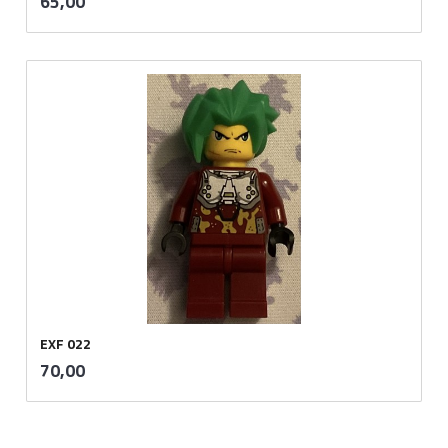
Pris
65,00
mva.
EXF 022
inkl.
Pris
70,00
mva.