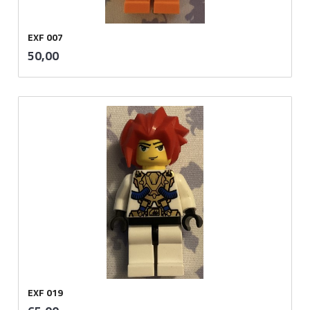
EXF 007
inkl.
Pris
50,00
mva.
EXF 019
inkl.