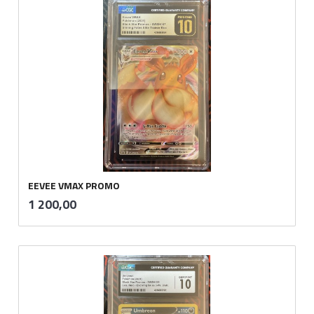
EEVEE VMAX PROMO
inkl.
Pris
1 200,00
mva.