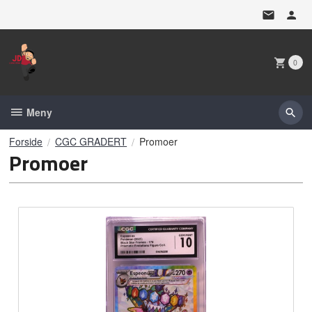
Gå
til
innholdet
0
Meny
Forside
CGC GRADERT
Promoer
Promoer