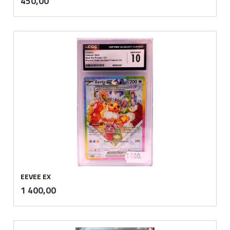
Pris
450,00
mva.
EEVEE EX
inkl.
Pris
1 400,00
mva.