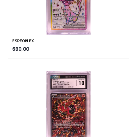
ESPEON EX
inkl.
Pris
680,00
mva.