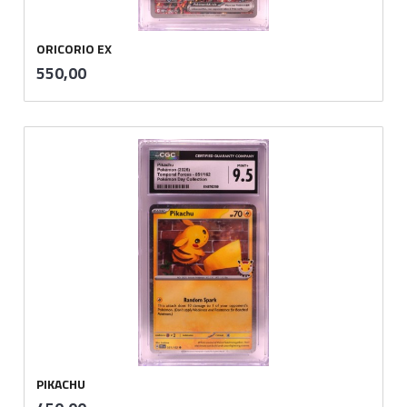
ORICORIO EX
inkl.
Pris
550,00
mva.
PIKACHU
inkl.