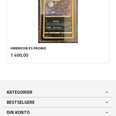
UMBREON ES PROMO
inkl.
Pris
1 400,00
mva.
KATEGORIER
BESTSELGERE
DIN KONTO