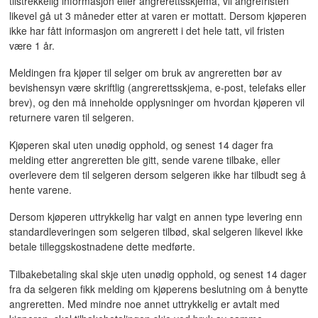
tilstrekkelig informasjon eller angrerettsskjema, vil angrefristen
likevel gå ut 3 måneder etter at varen er mottatt. Dersom kjøperen
ikke har fått informasjon om angrerett i det hele tatt, vil fristen
være 1 år.
Meldingen fra kjøper til selger om bruk av angreretten bør av
bevishensyn være skriftlig (angrerettsskjema, e-post, telefaks eller
brev), og den må inneholde opplysninger om hvordan kjøperen vil
returnere varen til selgeren.
Kjøperen skal uten unødig opphold, og senest 14 dager fra
melding etter angreretten ble gitt, sende varene tilbake, eller
overlevere dem til selgeren dersom selgeren ikke har tilbudt seg å
hente varene.
Dersom kjøperen uttrykkelig har valgt en annen type levering enn
standardleveringen som selgeren tilbød, skal selgeren likevel ikke
betale tilleggskostnadene dette medførte.
Tilbakebetaling skal skje uten unødig opphold, og senest 14 dager
fra da selgeren fikk melding om kjøperens beslutning om å benytte
angreretten. Med mindre noe annet uttrykkelig er avtalt med