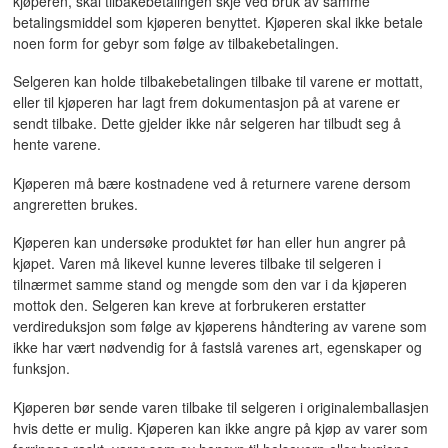
kjøperen, skal tilbakebetalingen skje ved bruk av samme
betalingsmiddel som kjøperen benyttet. Kjøperen skal ikke betale
noen form for gebyr som følge av tilbakebetalingen.
Selgeren kan holde tilbakebetalingen tilbake til varene er mottatt,
eller til kjøperen har lagt frem dokumentasjon på at varene er
sendt tilbake. Dette gjelder ikke når selgeren har tilbudt seg å
hente varene.
Kjøperen må bære kostnadene ved å returnere varene dersom
angreretten brukes.
Kjøperen kan undersøke produktet før han eller hun angrer på
kjøpet. Varen må likevel kunne leveres tilbake til selgeren i
tilnærmet samme stand og mengde som den var i da kjøperen
mottok den. Selgeren kan kreve at forbrukeren erstatter
verdireduksjon som følge av kjøperens håndtering av varene som
ikke har vært nødvendig for å fastslå varenes art, egenskaper og
funksjon.
Kjøperen bør sende varen tilbake til selgeren i originalemballasjen
hvis dette er mulig. Kjøperen kan ikke angre på kjøp av varer som