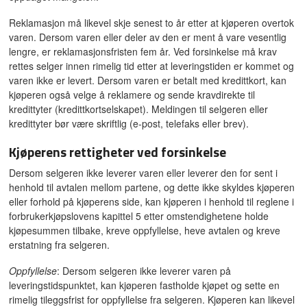
Reklamasjon må likevel skje senest to år etter at kjøperen overtok
varen. Dersom varen eller deler av den er ment å vare vesentlig
lengre, er reklamasjonsfristen fem år. Ved forsinkelse må krav
rettes selger innen rimelig tid etter at leveringstiden er kommet og
varen ikke er levert. Dersom varen er betalt med kredittkort, kan
kjøperen også velge å reklamere og sende kravdirekte til
kredittyter (kredittkortselskapet). Meldingen til selgeren eller
kredittyter bør være skriftlig (e-post, telefaks eller brev).
Kjøperens rettigheter ved forsinkelse
Dersom selgeren ikke leverer varen eller leverer den for sent i
henhold til avtalen mellom partene, og dette ikke skyldes kjøperen
eller forhold på kjøperens side, kan kjøperen i henhold til reglene i
forbrukerkjøpslovens kapittel 5 etter omstendighetene holde
kjøpesummen tilbake, kreve oppfyllelse, heve avtalen og kreve
erstatning fra selgeren.
Oppfyllelse
: Dersom selgeren ikke leverer varen på
leveringstidspunktet, kan kjøperen fastholde kjøpet og sette en
rimelig tileggsfrist for oppfyllelse fra selgeren. Kjøperen kan likevel