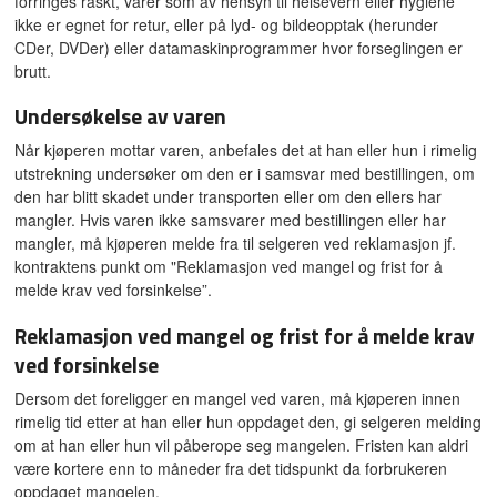
forringes raskt, varer som av hensyn til helsevern eller hygiene
ikke er egnet for retur, eller på lyd- og bildeopptak (herunder
CDer, DVDer) eller datamaskinprogrammer hvor forseglingen er
brutt.
Undersøkelse av varen
Når kjøperen mottar varen, anbefales det at han eller hun i rimelig
utstrekning undersøker om den er i samsvar med bestillingen, om
den har blitt skadet under transporten eller om den ellers har
mangler. Hvis varen ikke samsvarer med bestillingen eller har
mangler, må kjøperen melde fra til selgeren ved reklamasjon jf.
kontraktens punkt om "Reklamasjon ved mangel og frist for å
melde krav ved forsinkelse”.
Reklamasjon ved mangel og frist for å melde krav
ved forsinkelse
Dersom det foreligger en mangel ved varen, må kjøperen innen
rimelig tid etter at han eller hun oppdaget den, gi selgeren melding
om at han eller hun vil påberope seg mangelen. Fristen kan aldri
være kortere enn to måneder fra det tidspunkt da forbrukeren
oppdaget mangelen.