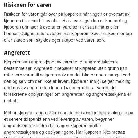
Risikoen for varen
Risikoen for varen går over på kjøperen når tingen er overtatt av
kjøperen i henhold til avtalen. Hvis leveringstiden er kommet og
kjøperen unnlater å overta en vare som er stilt til hans eller
hennes rådighet etter avtalen, har kjøperen likevel risikoen for tap
eller skade som skyldes egenskaper ved varen selv.
Angrerett
Kjøperen kan angre kjøpet av varen etter angrerettslovens
bestemmelser. Angrerett innebærer at kjøperen uten grunn kan
returnere varen til selgeren selv om det ikke er noen mangel ved
den og selv om den ikke er levert. Kjøperen må gi selger melding
om bruk av angreretten innen 14 dager etter at varen, de
foreskrevne opplysninger om angreretten og angrerettsskjema er
mottatt.
Mottar kjøperen angreskjema og de nødvendige opplysningene på
et senere tidspunkt enn ved levering av varen, begynner
angrefristen å løpe fra den dagen kjøperen mottar
angrerettsskjema og opplysningene. Har kjøperen ikke mottatt