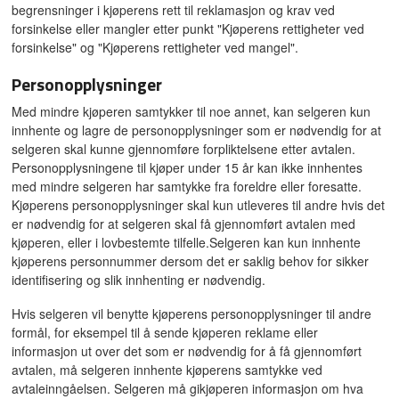
begrensninger i kjøperens rett til reklamasjon og krav ved
forsinkelse eller mangler etter punkt "Kjøperens rettigheter ved
forsinkelse" og "Kjøperens rettigheter ved mangel".
Personopplysninger
Med mindre kjøperen samtykker til noe annet, kan selgeren kun
innhente og lagre de personopplysninger som er nødvendig for at
selgeren skal kunne gjennomføre forpliktelsene etter avtalen.
Personopplysningene til kjøper under 15 år kan ikke innhentes
med mindre selgeren har samtykke fra foreldre eller foresatte.
Kjøperens personopplysninger skal kun utleveres til andre hvis det
er nødvendig for at selgeren skal få gjennomført avtalen med
kjøperen, eller i lovbestemte tilfelle.Selgeren kan kun innhente
kjøperens personnummer dersom det er saklig behov for sikker
identifisering og slik innhenting er nødvendig.
Hvis selgeren vil benytte kjøperens personopplysninger til andre
formål, for eksempel til å sende kjøperen reklame eller
informasjon ut over det som er nødvendig for å få gjennomført
avtalen, må selgeren innhente kjøperens samtykke ved
avtaleinngåelsen. Selgeren må gikjøperen informasjon om hva