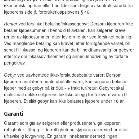
økonomisk tap han eller hun lider som følge av kontraktsbrudd fra
kjøperens side jf. forbrukerkjøpslovens § 46.
Renter
ved forsinket betaling/inkassogebyr: Dersom kjøperen ikke
betaler kjøpesummen i henhold til avtalen, kan selgeren kreve
renter av kjøpesummen etter lov om renter ved forsinket betaling.
Ved manglende betaling kan kravet, etter forutgående varsel, bli
sendt til inkasso, og kjøperen kan da bli holdt ansvarlig for gebyrer
etter lov om inkassovirksomhet og annen inndrivning av forfalte
pengekrav.
Gebyr
ved uavhentede ikke-forskuddsbetalte varer: Dersom
kjøperen unnlater å hente ubetalte varer, kan selgeren belaste
kjøper med et gebyr på kr 500,- + frakt tur/retur. Gebyret skal
maksimalt dekke selgerens faktiske utlegg for å levere varen til
kjøperen. Et slikt gebyr kan ikke belastes kjøpere under 18 år.
Garanti
Garanti som gis av selgeren eller produsenten, gir kjøperen
rettigheter i tillegg til de rettighetene kjøperen allerede har etter
ufravikelig lovgivning. En garanti innebærer dermed ingen