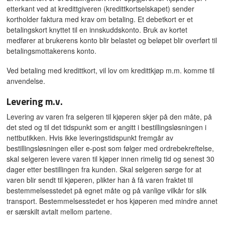
etterkant ved at kredittgiveren (kredittkortselskapet) sender
kortholder faktura med krav om betaling. Et debetkort er et
betalingskort knyttet til en innskuddskonto. Bruk av kortet
medfører at brukerens konto blir belastet og beløpet blir overført til
betalingsmottakerens konto.
Ved betaling med kredittkort, vil lov om kredittkjøp m.m. komme til
anvendelse.
Levering m.v.
Levering av varen fra selgeren til kjøperen skjer på den måte, på
det sted og til det tidspunkt som er angitt i bestillingsløsningen i
nettbutikken. Hvis ikke leveringstidspunkt fremgår av
bestillingsløsningen eller e-post som følger med ordrebekreftelse,
skal selgeren levere varen til kjøper innen rimelig tid og senest 30
dager etter bestillingen fra kunden. Skal selgeren sørge for at
varen blir sendt til kjøperen, plikter han å få varen fraktet til
bestemmelsesstedet på egnet måte og på vanlige vilkår for slik
transport. Bestemmelsesstedet er hos kjøperen med mindre annet
er særskilt avtalt mellom partene.