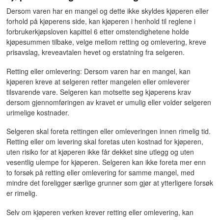
Dersom varen har en mangel og dette ikke skyldes kjøperen eller
forhold på kjøperens side, kan kjøperen i henhold til reglene i
forbrukerkjøpsloven kapittel 6 etter omstendighetene holde
kjøpesummen tilbake, velge mellom retting og omlevering, kreve
prisavslag, kreveavtalen hevet og erstatning fra selgeren.
Retting eller omlevering: Dersom varen har en mangel, kan
kjøperen kreve at selgeren retter mangelen eller omleverer
tilsvarende vare. Selgeren kan motsette seg kjøperens krav
dersom gjennomføringen av kravet er umulig eller volder selgeren
urimelige kostnader.
Selgeren skal foreta rettingen eller omleveringen innen rimelig tid.
Retting eller om levering skal foretas uten kostnad for kjøperen,
uten risiko for at kjøperen ikke får dekket sine utlegg og uten
vesentlig ulempe for kjøperen. Selgeren kan ikke foreta mer enn
to forsøk på retting eller omlevering for samme mangel, med
mindre det foreligger særlige grunner som gjør at ytterligere forsøk
er rimelig.
Selv om kjøperen verken krever retting eller omlevering, kan