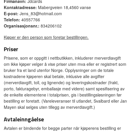
Firmanavn:
Jdcards
Kontaktadresse:
Mabergveien 18,4560 vanse
E-post:
Jens_83@hotmail.com
Telefon:
40557766
Organisasjonsnr.:
834206102
Kjøper er den person som foretar bestillingen.
Priser
Prisene, som er oppgitt i nettbutikken, inkluderer merverdiavgift
om ikke kjøper velger å vise priser uten mva eller er registrert som
bruker fra et land utenfor Norge. Opplysninger om de totale
kostnadene kjøperen skal betale, inklusive alle avgifter
(merverdiavgift, toll, og lignende) og leveringskostnader (frakt,
porto, fakturagebyr, emballasje med videre) samt spesifisering av
de enkelte elementene i totalprisen, gis i bestillingsløsningen før
bestilling er foretatt. (Vareleveranser til utlandet, Svalbard eller Jan
Mayen skal selges uten tillegg av merverdiavgift.)
Avtaleinngåelse
Avtalen er bindende for begge parter når kjøperens bestilling er