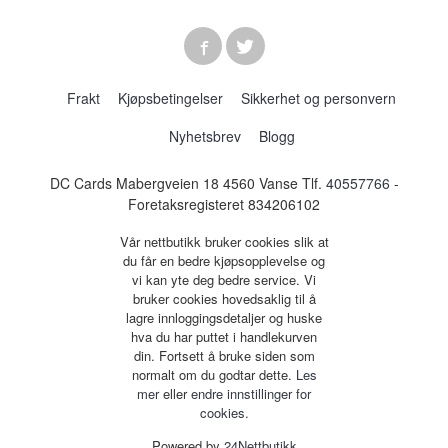
Frakt
Kjøpsbetingelser
Sikkerhet og personvern
Nyhetsbrev
Blogg
DC Cards Mabergveien 18 4560 Vanse Tlf.
40557766
-
Foretaksregisteret 834206102
Vår nettbutikk bruker cookies slik at
du får en bedre kjøpsopplevelse og
vi kan yte deg bedre service. Vi
bruker cookies hovedsaklig til å
lagre innloggingsdetaljer og huske
hva du har puttet i handlekurven
din. Fortsett å bruke siden som
normalt om du godtar dette.
Les
mer
eller
endre innstillinger for
cookies.
Powered by
24Nettbutikk