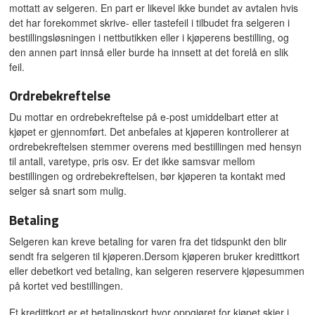
mottatt av selgeren. En part er likevel ikke bundet av avtalen hvis
det har forekommet skrive- eller tastefeil i tilbudet fra selgeren i
bestillingsløsningen i nettbutikken eller i kjøperens bestilling, og
den annen part innså eller burde ha innsett at det forelå en slik
feil.
Ordrebekreftelse
Du mottar en ordrebekreftelse på e-post umiddelbart etter at
kjøpet er gjennomført. Det anbefales at kjøperen kontrollerer at
ordrebekreftelsen stemmer overens med bestillingen med hensyn
til antall, varetype, pris osv. Er det ikke samsvar mellom
bestillingen og ordrebekreftelsen, bør kjøperen ta kontakt med
selger så snart som mulig.
Betaling
Selgeren kan kreve betaling for varen fra det tidspunkt den blir
sendt fra selgeren til kjøperen.Dersom kjøperen bruker kredittkort
eller debetkort ved betaling, kan selgeren reservere kjøpesummen
på kortet ved bestillingen.
Et kredittkort er et betalingskort hvor oppgjøret for kjøpet skjer i