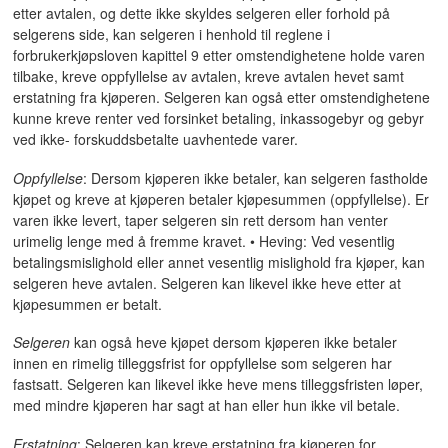
etter avtalen, og dette ikke skyldes selgeren eller forhold på
selgerens side, kan selgeren i henhold til reglene i
forbrukerkjøpsloven kapittel 9 etter omstendighetene holde varen
tilbake, kreve oppfyllelse av avtalen, kreve avtalen hevet samt
erstatning fra kjøperen. Selgeren kan også etter omstendighetene
kunne kreve renter ved forsinket betaling, inkassogebyr og gebyr
ved ikke- forskuddsbetalte uavhentede varer.
Oppfyllelse
: Dersom kjøperen ikke betaler, kan selgeren fastholde
kjøpet og kreve at kjøperen betaler kjøpesummen (oppfyllelse). Er
varen ikke levert, taper selgeren sin rett dersom han venter
urimelig lenge med å fremme kravet. • Heving: Ved vesentlig
betalingsmislighold eller annet vesentlig mislighold fra kjøper, kan
selgeren heve avtalen. Selgeren kan likevel ikke heve etter at
kjøpesummen er betalt.
Selgeren
kan også heve kjøpet dersom kjøperen ikke betaler
innen en rimelig tilleggsfrist for oppfyllelse som selgeren har
fastsatt. Selgeren kan likevel ikke heve mens tilleggsfristen løper,
med mindre kjøperen har sagt at han eller hun ikke vil betale.
Erstatning
: Selgeren kan kreve erstatning fra kjøperen for