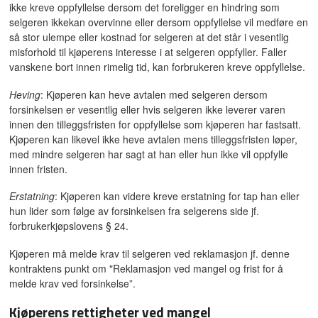
ikke kreve oppfyllelse dersom det foreligger en hindring som
selgeren ikkekan overvinne eller dersom oppfyllelse vil medføre en
så stor ulempe eller kostnad for selgeren at det står i vesentlig
misforhold til kjøperens interesse i at selgeren oppfyller. Faller
vanskene bort innen rimelig tid, kan forbrukeren kreve oppfyllelse.
Heving
: Kjøperen kan heve avtalen med selgeren dersom
forsinkelsen er vesentlig eller hvis selgeren ikke leverer varen
innen den tilleggsfristen for oppfyllelse som kjøperen har fastsatt.
Kjøperen kan likevel ikke heve avtalen mens tilleggsfristen løper,
med mindre selgeren har sagt at han eller hun ikke vil oppfylle
innen fristen.
Erstatning
: Kjøperen kan videre kreve erstatning for tap han eller
hun lider som følge av forsinkelsen fra selgerens side jf.
forbrukerkjøpslovens § 24.
Kjøperen må melde krav til selgeren ved reklamasjon jf. denne
kontraktens punkt om "Reklamasjon ved mangel og frist for å
melde krav ved forsinkelse”.
Kjøperens rettigheter ved mangel