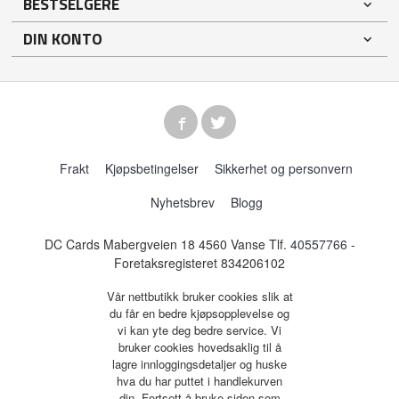
BESTSELGERE
DIN KONTO
Frakt
Kjøpsbetingelser
Sikkerhet og personvern
Nyhetsbrev
Blogg
DC Cards Mabergveien 18 4560 Vanse Tlf.
40557766
-
Foretaksregisteret 834206102
Vår nettbutikk bruker cookies slik at
du får en bedre kjøpsopplevelse og
vi kan yte deg bedre service. Vi
bruker cookies hovedsaklig til å
lagre innloggingsdetaljer og huske
hva du har puttet i handlekurven
din. Fortsett å bruke siden som