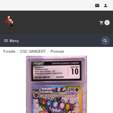
Gå
til
innholdet
0
Meny
Forside
CGC GRADERT
Promoer