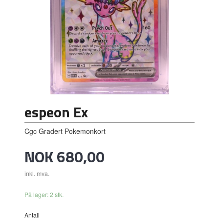
espeon Ex
Cgc Gradert Pokemonkort
Pris
NOK
680,00
inkl. mva.
På lager: 2 stk.
Antall