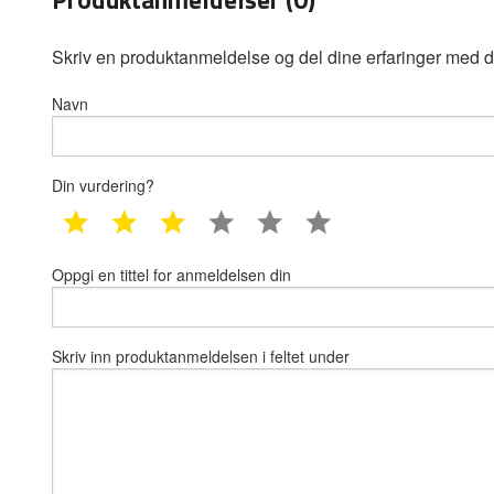
Skriv en produktanmeldelse og del dine erfaringer med d
Navn
Din vurdering?
1 star
2 star
3 star
4 star
5 star
6 star
Oppgi en tittel for anmeldelsen din
Skriv inn produktanmeldelsen i feltet under