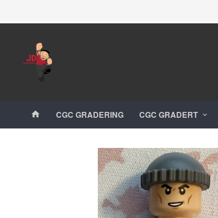
Gå
Lukk
til
innholdet
Produkter
CGC GRADERING
CGC GRADERT