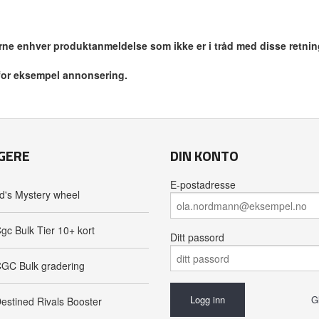
jerne enhver produktanmeldelse som ikke er i tråd med disse retnin
 for eksempel annonsering.
GERE
DIN KONTO
E-postadresse
d's Mystery wheel
gc Bulk Tier 10+ kort
Ditt passord
GC Bulk gradering
G
estined Rivals Booster