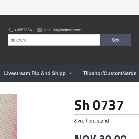
40557766
jens_83@hotmail.com
Søk
Livestream Rip And Shipp
Tilbehør/CustomNerds
Sh 0737
Svært bra stand
Pris
NOK
30,00