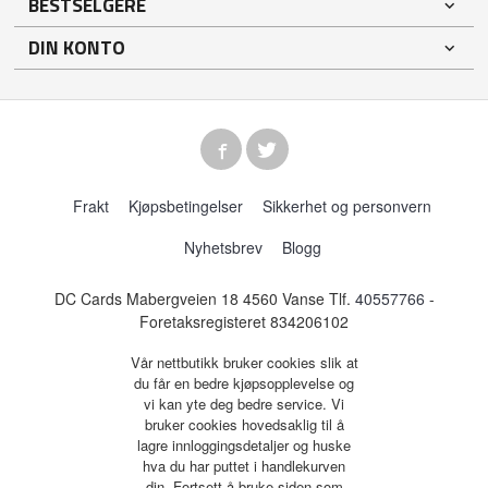
BESTSELGERE
DIN KONTO
Frakt
Kjøpsbetingelser
Sikkerhet og personvern
Nyhetsbrev
Blogg
DC Cards Mabergveien 18 4560 Vanse Tlf.
40557766
-
Foretaksregisteret 834206102
Vår nettbutikk bruker cookies slik at
du får en bedre kjøpsopplevelse og
vi kan yte deg bedre service. Vi
bruker cookies hovedsaklig til å
lagre innloggingsdetaljer og huske
hva du har puttet i handlekurven
din. Fortsett å bruke siden som