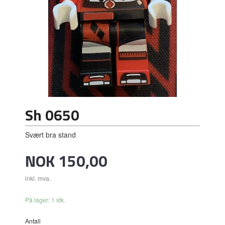
Sh 0650
Svært bra stand
Pris
NOK
150,00
inkl. mva.
På lager: 1 stk.
Antall