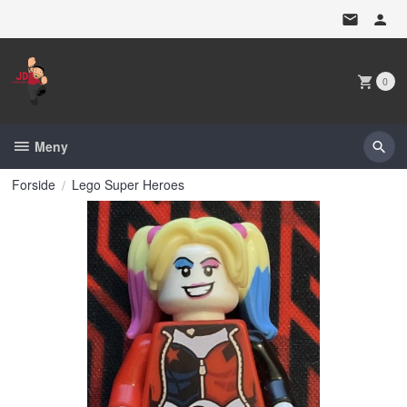
Gå
til
innholdet
0
Meny
Forside
Lego Super Heroes