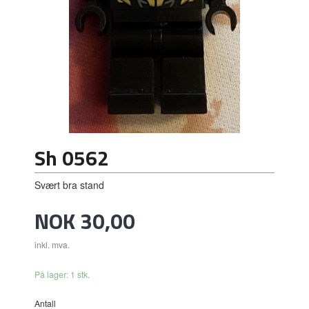
Sh 0562
Svært bra stand
Pris
NOK
30,00
inkl. mva.
På lager: 1 stk.
Antall