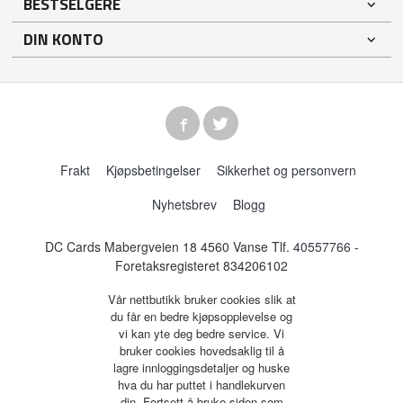
BESTSELGERE
DIN KONTO
Frakt
Kjøpsbetingelser
Sikkerhet og personvern
Nyhetsbrev
Blogg
DC Cards Mabergveien 18 4560 Vanse Tlf.
40557766
-
Foretaksregisteret 834206102
Vår nettbutikk bruker cookies slik at
du får en bedre kjøpsopplevelse og
vi kan yte deg bedre service. Vi
bruker cookies hovedsaklig til å
lagre innloggingsdetaljer og huske
hva du har puttet i handlekurven
din. Fortsett å bruke siden som