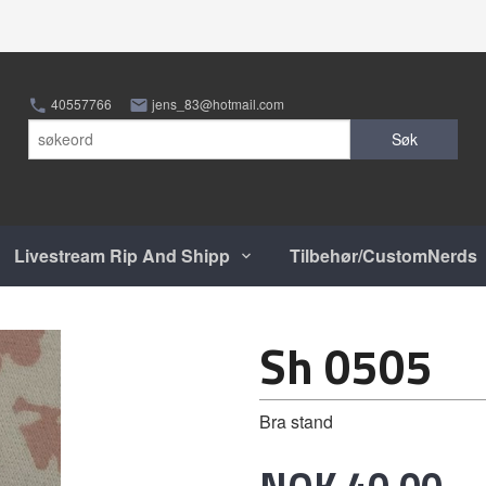
40557766
jens_83@hotmail.com
Søk
Livestream Rip And Shipp
Tilbehør/CustomNerds
Sh 0505
Bra stand
Pris
NOK
40,00