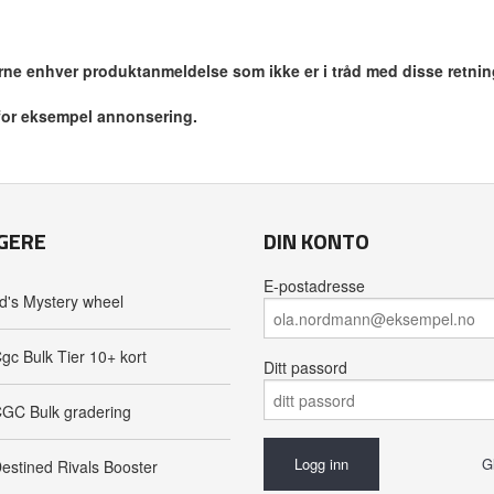
jerne enhver produktanmeldelse som ikke er i tråd med disse retnin
 for eksempel annonsering.
GERE
DIN KONTO
E-postadresse
d's Mystery wheel
gc Bulk Tier 10+ kort
Ditt passord
GC Bulk gradering
G
estined Rivals Booster