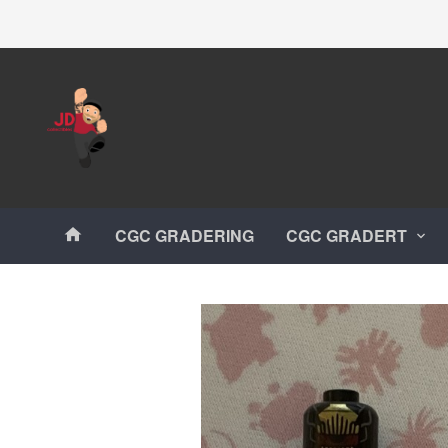
Gå
Lukk
til
innholdet
Produkter
CGC GRADERING
CGC GRADERT