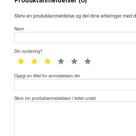
Skriv en produktanmeldelse og del dine erfaringer med d
Navn
Din vurdering?
1 star
2 star
3 star
4 star
5 star
6 star
Oppgi en tittel for anmeldelsen din
Skriv inn produktanmeldelsen i feltet under