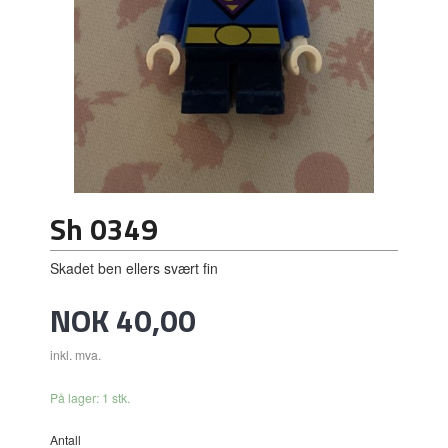
Sh 0349
Skadet ben ellers svært fin
Pris
NOK
40,00
inkl. mva.
På lager: 1 stk.
Antall