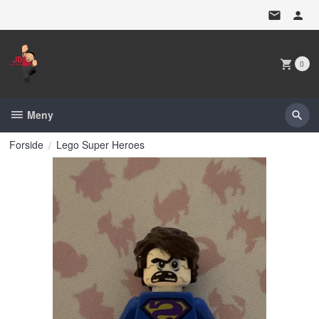
Gå
til
innholdet
0
Meny
Forside
Lego Super Heroes