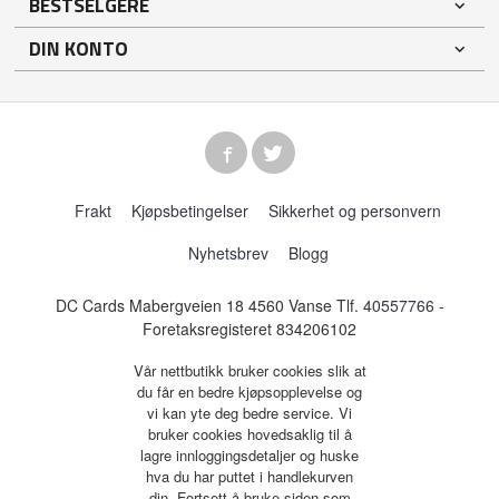
BESTSELGERE
DIN KONTO
Frakt
Kjøpsbetingelser
Sikkerhet og personvern
Nyhetsbrev
Blogg
DC Cards Mabergveien 18 4560 Vanse Tlf.
40557766
-
Foretaksregisteret 834206102
Vår nettbutikk bruker cookies slik at
du får en bedre kjøpsopplevelse og
vi kan yte deg bedre service. Vi
bruker cookies hovedsaklig til å
lagre innloggingsdetaljer og huske
hva du har puttet i handlekurven
din. Fortsett å bruke siden som