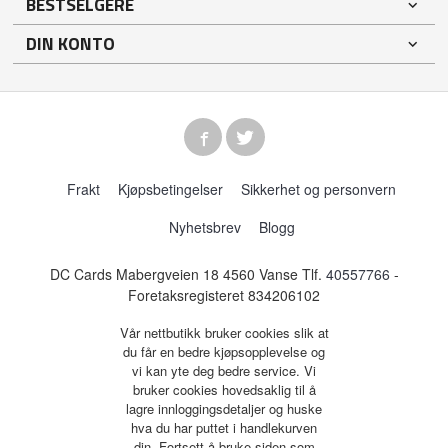
BESTSELGERE
DIN KONTO
Frakt
Kjøpsbetingelser
Sikkerhet og personvern
Nyhetsbrev
Blogg
DC Cards Mabergveien 18 4560 Vanse Tlf.
40557766
-
Foretaksregisteret 834206102
Vår nettbutikk bruker cookies slik at
du får en bedre kjøpsopplevelse og
vi kan yte deg bedre service. Vi
bruker cookies hovedsaklig til å
lagre innloggingsdetaljer og huske
hva du har puttet i handlekurven
din. Fortsett å bruke siden som