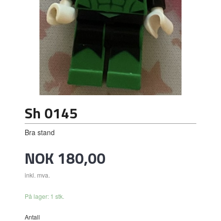
Sh 0145
Bra stand
Pris
NOK
180,00
inkl. mva.
På lager: 1 stk.
Antall