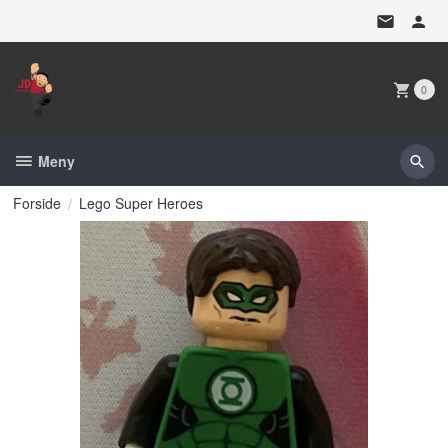
Gå
til
innholdet
0
Meny
Forside
Lego Super Heroes