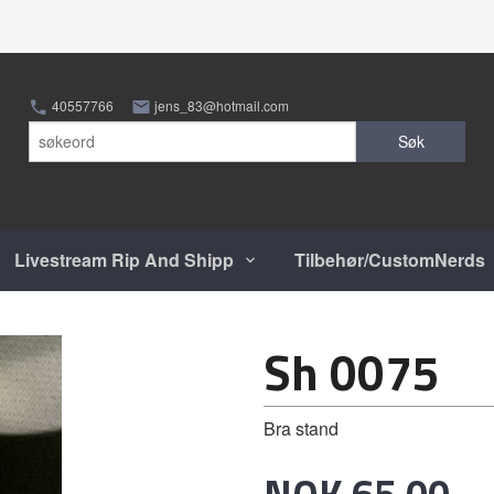
40557766
jens_83@hotmail.com
Søk
Livestream Rip And Shipp
Tilbehør/CustomNerds
Sh 0075
Bra stand
Pris
NOK
65,00