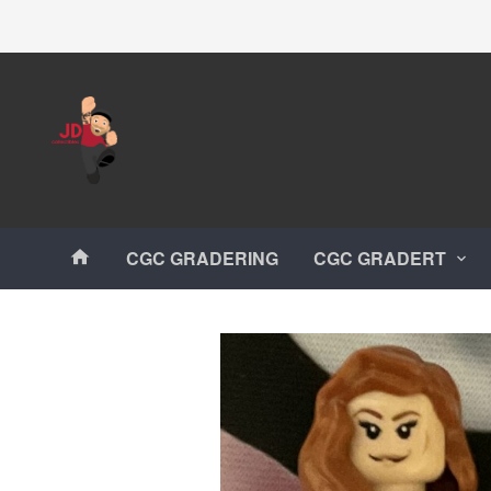
Gå
Lukk
til
innholdet
Produkter
CGC GRADERING
CGC GRADERT