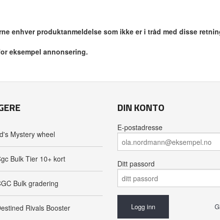
jerne enhver produktanmeldelse som ikke er i tråd med disse retnin
 for eksempel annonsering.
GERE
DIN KONTO
E-postadresse
d's Mystery wheel
gc Bulk Tier 10+ kort
Ditt passord
GC Bulk gradering
G
estined Rivals Booster