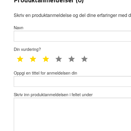
Skriv en produktanmeldelse og del dine erfaringer med d
Navn
Din vurdering?
1 star
2 star
3 star
4 star
5 star
6 star
Oppgi en tittel for anmeldelsen din
Skriv inn produktanmeldelsen i feltet under