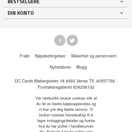
BESTSELGERE
DIN KONTO
Frakt
Kjøpsbetingelser
Sikkerhet og personvern
Nyhetsbrev
Blogg
DC Cards Mabergveien 18 4560 Vanse Tlf.
40557766
-
Foretaksregisteret 834206102
Vår nettbutikk bruker cookies slik at
du får en bedre kjøpsopplevelse og
vi kan yte deg bedre service. Vi
bruker cookies hovedsaklig til å
lagre innloggingsdetaljer og huske
hva du har puttet i handlekurven
din. Fortsett å bruke siden som