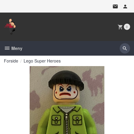
Gå
til
innholdet
0
Meny
Forside
Lego Super Heroes