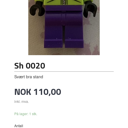
Sh 0020
Svært bra stand
Pris
NOK
110,00
inkl. mva.
På lager: 1 stk.
Antall