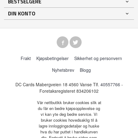
BESTSELGERE
DIN KONTO
Frakt
Kjøpsbetingelser
Sikkerhet og personvern
Nyhetsbrev
Blogg
DC Cards Mabergveien 18 4560 Vanse Tlf.
40557766
-
Foretaksregisteret 834206102
Vår nettbutikk bruker cookies slik at
du får en bedre kjøpsopplevelse og
vi kan yte deg bedre service. Vi
bruker cookies hovedsaklig til å
lagre innloggingsdetaljer og huske
hva du har puttet i handlekurven
din. Fortsett å bruke siden som