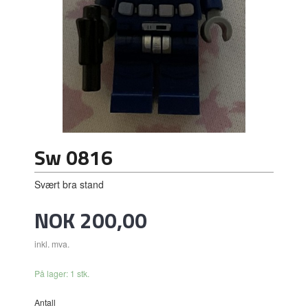
Sw 0816
Svært bra stand
Pris
NOK
200,00
inkl. mva.
På lager: 1 stk.
Antall