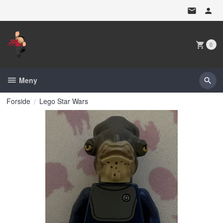
Gå
til
innholdet
0
Meny
Forside
Lego Star Wars