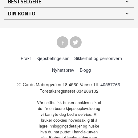
BESTSELGERE
DIN KONTO
Frakt
Kjøpsbetingelser
Sikkerhet og personvern
Nyhetsbrev
Blogg
DC Cards Mabergveien 18 4560 Vanse Tlf.
40557766
-
Foretaksregisteret 834206102
Vår nettbutikk bruker cookies slik at
du får en bedre kjøpsopplevelse og
vi kan yte deg bedre service. Vi
bruker cookies hovedsaklig til å
lagre innloggingsdetaljer og huske
hva du har puttet i handlekurven
din. Fortsett å bruke siden som