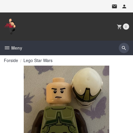
Gå
til
innholdet
0
Meny
Forside
Lego Star Wars