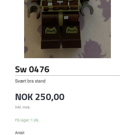
Sw 0476
Svært bra stand
Pris
NOK
250,00
inkl. mva.
På lager: 1 stk.
Antall