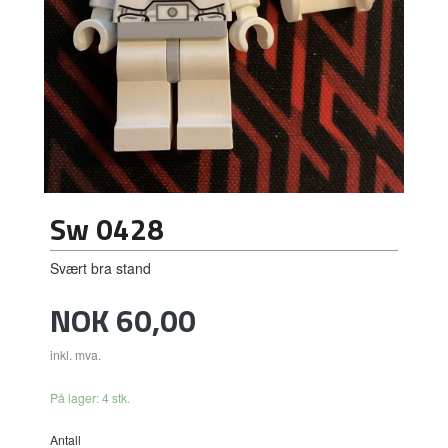
Sw 0428
Svært bra stand
Pris
NOK
60,00
inkl. mva.
På lager: 4 stk.
Antall