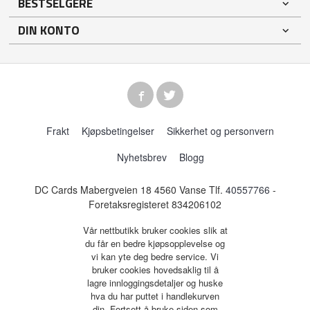
BESTSELGERE
DIN KONTO
Frakt
Kjøpsbetingelser
Sikkerhet og personvern
Nyhetsbrev
Blogg
DC Cards Mabergveien 18 4560 Vanse Tlf.
40557766
-
Foretaksregisteret 834206102
Vår nettbutikk bruker cookies slik at
du får en bedre kjøpsopplevelse og
vi kan yte deg bedre service. Vi
bruker cookies hovedsaklig til å
lagre innloggingsdetaljer og huske
hva du har puttet i handlekurven
din. Fortsett å bruke siden som