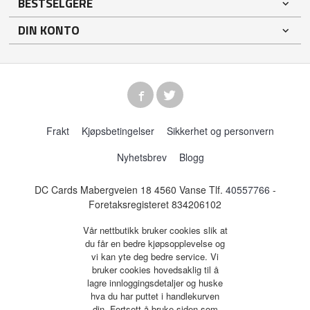
BESTSELGERE
DIN KONTO
Frakt
Kjøpsbetingelser
Sikkerhet og personvern
Nyhetsbrev
Blogg
DC Cards Mabergveien 18 4560 Vanse Tlf.
40557766
-
Foretaksregisteret 834206102
Vår nettbutikk bruker cookies slik at
du får en bedre kjøpsopplevelse og
vi kan yte deg bedre service. Vi
bruker cookies hovedsaklig til å
lagre innloggingsdetaljer og huske
hva du har puttet i handlekurven
din. Fortsett å bruke siden som