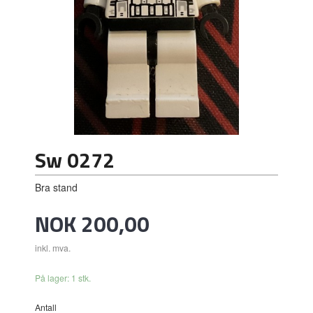
Sw 0272
Bra stand
Pris
NOK
200,00
inkl. mva.
På lager: 1 stk.
Antall