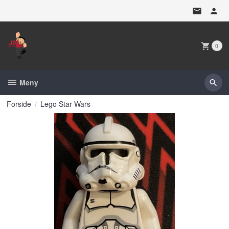
Gå
til
innholdet
0
Meny
Forside
Lego Star Wars