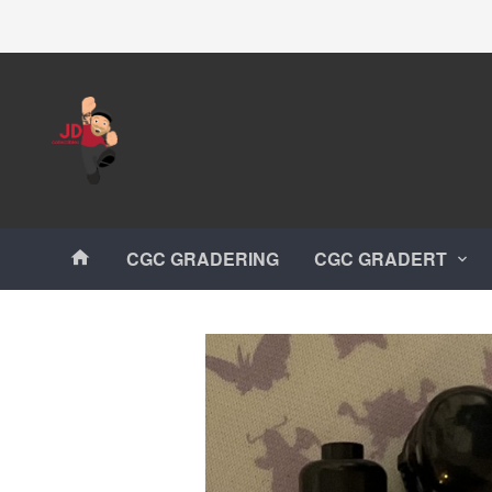
Gå
Lukk
til
innholdet
Produkter
CGC GRADERING
CGC GRADERT