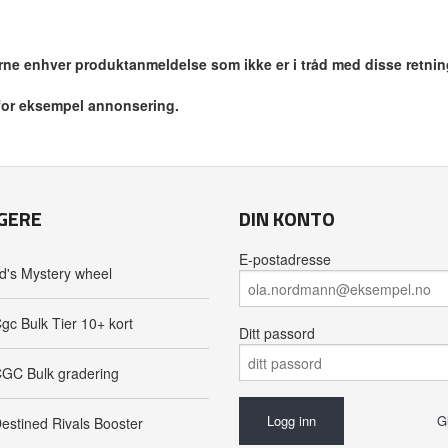
jerne enhver produktanmeldelse som ikke er i tråd med disse retnin
 for eksempel annonsering.
GERE
DIN KONTO
E-postadresse
d's Mystery wheel
gc Bulk Tier 10+ kort
Ditt passord
GC Bulk gradering
G
estined Rivals Booster