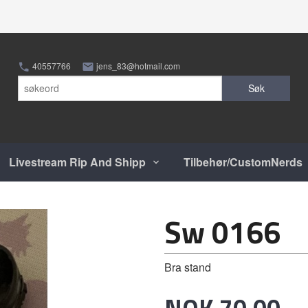
40557766
jens_83@hotmail.com
Søk
Livestream Rip And Shipp
Tilbehør/CustomNerds
Sw 0166
Bra stand
Pris
NOK
70,00