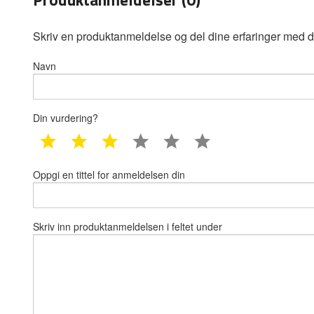
Skriv en produktanmeldelse og del dine erfaringer med d
Navn
Din vurdering?
1 star
2 star
3 star
4 star
5 star
6 star
Oppgi en tittel for anmeldelsen din
Skriv inn produktanmeldelsen i feltet under