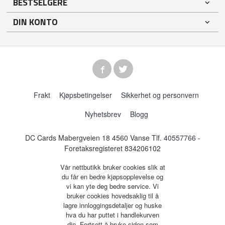
BESTSELGERE
DIN KONTO
Frakt
Kjøpsbetingelser
Sikkerhet og personvern
Nyhetsbrev
Blogg
DC Cards Mabergveien 18 4560 Vanse Tlf.
40557766
-
Foretaksregisteret 834206102
Vår nettbutikk bruker cookies slik at
du får en bedre kjøpsopplevelse og
vi kan yte deg bedre service. Vi
bruker cookies hovedsaklig til å
lagre innloggingsdetaljer og huske
hva du har puttet i handlekurven
din. Fortsett å bruke siden som