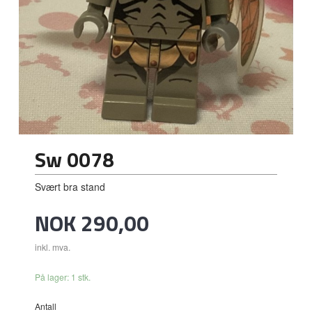
Sw 0078
Svært bra stand
Pris
NOK
290,00
inkl. mva.
På lager: 1 stk.
Antall