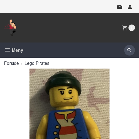
Gå
til
innholdet
0
Meny
Forside
Lego Pirates