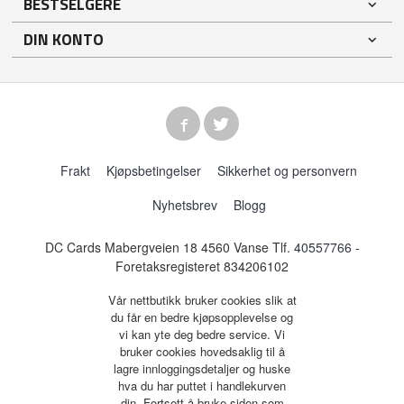
BESTSELGERE
DIN KONTO
Frakt
Kjøpsbetingelser
Sikkerhet og personvern
Nyhetsbrev
Blogg
DC Cards Mabergveien 18 4560 Vanse Tlf.
40557766
-
Foretaksregisteret 834206102
Vår nettbutikk bruker cookies slik at
du får en bedre kjøpsopplevelse og
vi kan yte deg bedre service. Vi
bruker cookies hovedsaklig til å
lagre innloggingsdetaljer og huske
hva du har puttet i handlekurven
din. Fortsett å bruke siden som