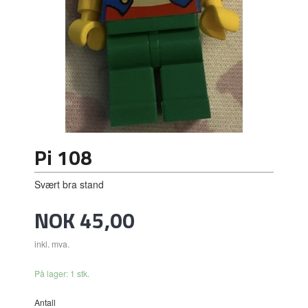
Pi 108
Svært bra stand
Pris
NOK
45,00
inkl. mva.
På lager: 1 stk.
Antall