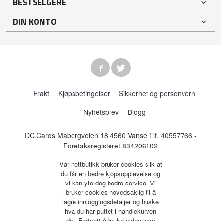
BESTSELGERE
DIN KONTO
Frakt
Kjøpsbetingelser
Sikkerhet og personvern
Nyhetsbrev
Blogg
DC Cards Mabergveien 18 4560 Vanse Tlf.
40557766
-
Foretaksregisteret 834206102
Vår nettbutikk bruker cookies slik at
du får en bedre kjøpsopplevelse og
vi kan yte deg bedre service. Vi
bruker cookies hovedsaklig til å
lagre innloggingsdetaljer og huske
hva du har puttet i handlekurven
din. Fortsett å bruke siden som