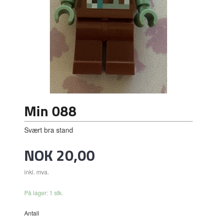
Min 088
Svært bra stand
Pris
NOK
20,00
inkl. mva.
På lager: 1 stk.
Antall