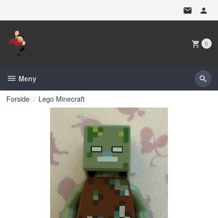
Gå
til
innholdet
0
Meny
Forside
Lego Minecraft