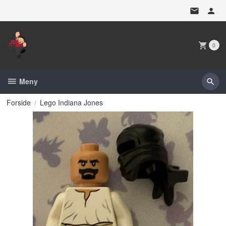
Gå
til
innholdet
0
Meny
Forside
Lego Indiana Jones