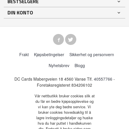
BESTSELGERE
DIN KONTO
Frakt
Kjøpsbetingelser
Sikkerhet og personvern
Nyhetsbrev
Blogg
DC Cards Mabergveien 18 4560 Vanse Tlf.
40557766
-
Foretaksregisteret 834206102
Vår nettbutikk bruker cookies slik at
du får en bedre kjøpsopplevelse og
vi kan yte deg bedre service. Vi
bruker cookies hovedsaklig til å
lagre innloggingsdetaljer og huske
hva du har puttet i handlekurven
din. Fortsett å bruke siden som