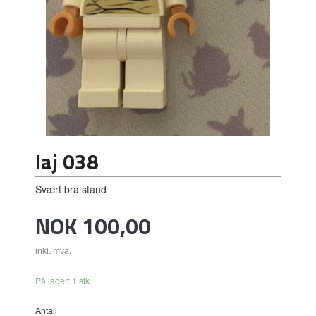
Iaj 038
Svært bra stand
Pris
NOK
100,00
inkl. mva.
På lager: 1 stk.
Antall