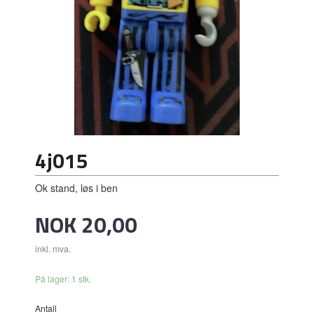
4j015
Ok stand, løs i ben
Pris
NOK
20,00
inkl. mva.
På lager: 1 stk.
Antall