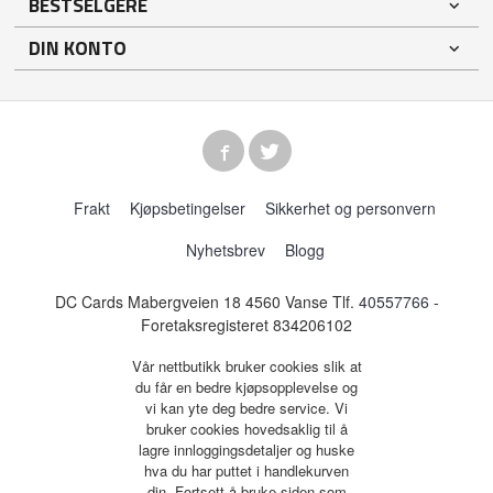
BESTSELGERE
DIN KONTO
Frakt
Kjøpsbetingelser
Sikkerhet og personvern
Nyhetsbrev
Blogg
DC Cards Mabergveien 18 4560 Vanse Tlf.
40557766
-
Foretaksregisteret 834206102
Vår nettbutikk bruker cookies slik at
du får en bedre kjøpsopplevelse og
vi kan yte deg bedre service. Vi
bruker cookies hovedsaklig til å
lagre innloggingsdetaljer og huske
hva du har puttet i handlekurven
din. Fortsett å bruke siden som