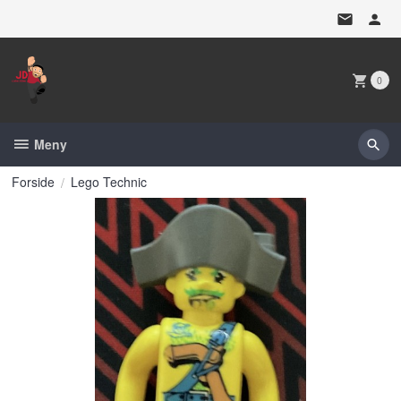
Gå
til
innholdet
0
Meny
Forside
Lego Technic