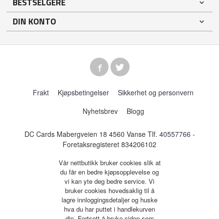
BESTSELGERE
DIN KONTO
Frakt
Kjøpsbetingelser
Sikkerhet og personvern
Nyhetsbrev
Blogg
DC Cards Mabergveien 18 4560 Vanse Tlf.
40557766
-
Foretaksregisteret 834206102
Vår nettbutikk bruker cookies slik at
du får en bedre kjøpsopplevelse og
vi kan yte deg bedre service. Vi
bruker cookies hovedsaklig til å
lagre innloggingsdetaljer og huske
hva du har puttet i handlekurven
din. Fortsett å bruke siden som