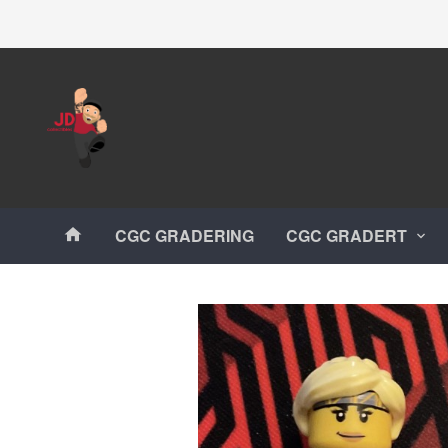
Gå
Lukk
til
innholdet
Produkter
CGC GRADERING
CGC GRADERT