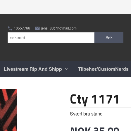
40557766
jens_83@hotmail.com
Søk
Livestream Rip And Shipp
Tilbehør/CustomNerds
Cty 1171
Svært bra stand
Pris
NOK
35,00