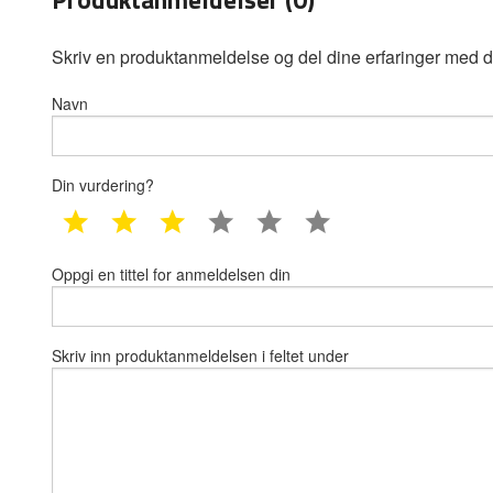
Skriv en produktanmeldelse og del dine erfaringer med d
Navn
Din vurdering?
1 star
2 star
3 star
4 star
5 star
6 star
Oppgi en tittel for anmeldelsen din
Skriv inn produktanmeldelsen i feltet under