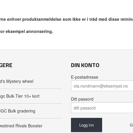
jerne enhver produktanmeldelse som ikke er i tråd med disse retnin
 for eksempel annonsering.
GERE
DIN KONTO
E-postadresse
d's Mystery wheel
gc Bulk Tier 10+ kort
Ditt passord
GC Bulk gradering
G
estined Rivals Booster