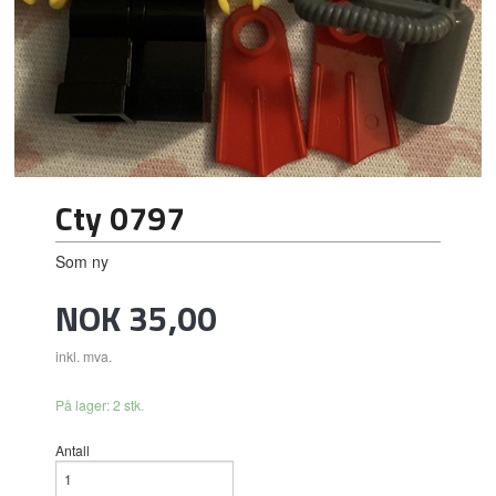
Cty 0797
Som ny
Pris
NOK
35,00
inkl. mva.
På lager: 2 stk.
Antall