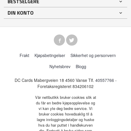
BESTSELGERE
DIN KONTO
Frakt
Kjøpsbetingelser
Sikkerhet og personvern
Nyhetsbrev
Blogg
DC Cards Mabergveien 18 4560 Vanse Tlf.
40557766
-
Foretaksregisteret 834206102
Vår nettbutikk bruker cookies slik at
du får en bedre kjøpsopplevelse og
vi kan yte deg bedre service. Vi
bruker cookies hovedsaklig til å
lagre innloggingsdetaljer og huske
hva du har puttet i handlekurven
din. Fortsett å bruke siden som