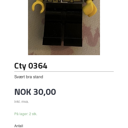
Cty 0364
Svært bra stand
Pris
NOK
30,00
inkl. mva.
På lager: 2 stk.
Antall