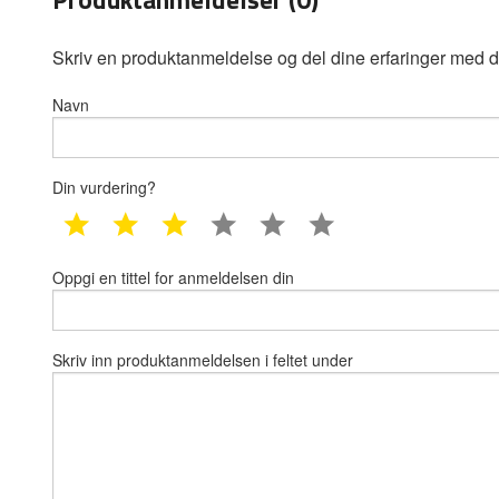
Skriv en produktanmeldelse og del dine erfaringer med d
Navn
Din vurdering?
1 star
2 star
3 star
4 star
5 star
6 star
Oppgi en tittel for anmeldelsen din
Skriv inn produktanmeldelsen i feltet under