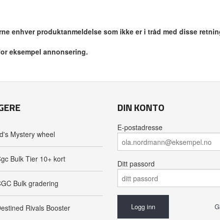
jerne enhver produktanmeldelse som ikke er i tråd med disse retnin
 for eksempel annonsering.
GERE
DIN KONTO
E-postadresse
d's Mystery wheel
gc Bulk Tier 10+ kort
Ditt passord
GC Bulk gradering
G
estined Rivals Booster