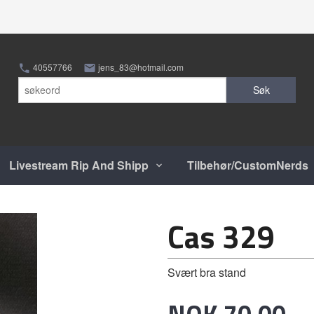
40557766
jens_83@hotmail.com
Søk
Livestream Rip And Shipp
Tilbehør/CustomNerds
Cas 329
Svært bra stand
Pris
NOK
70,00