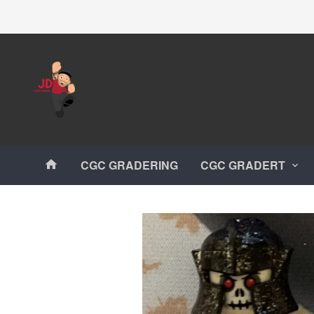
Gå
Lukk
til
innholdet
Produkter
CGC GRADERING
CGC GRADERT