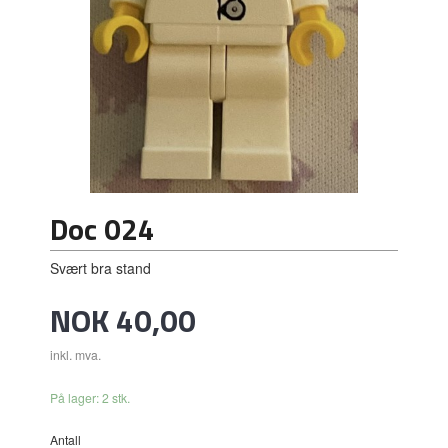
Doc 024
Svært bra stand
Pris
NOK
40,00
inkl. mva.
På lager: 2 stk.
Antall