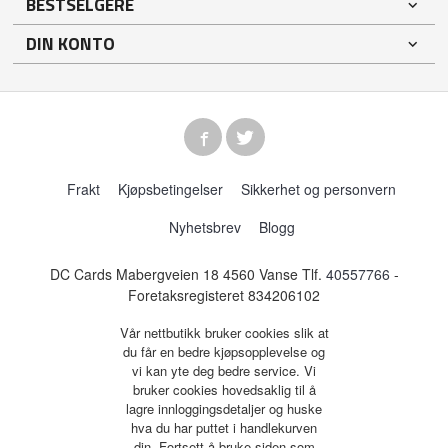
BESTSELGERE
DIN KONTO
Frakt
Kjøpsbetingelser
Sikkerhet og personvern
Nyhetsbrev
Blogg
DC Cards Mabergveien 18 4560 Vanse Tlf.
40557766
-
Foretaksregisteret 834206102
Vår nettbutikk bruker cookies slik at
du får en bedre kjøpsopplevelse og
vi kan yte deg bedre service. Vi
bruker cookies hovedsaklig til å
lagre innloggingsdetaljer og huske
hva du har puttet i handlekurven
din. Fortsett å bruke siden som