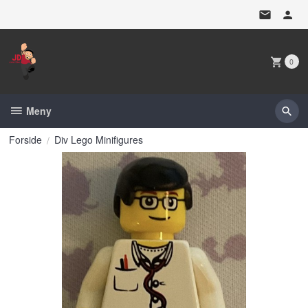
Gå
til
innholdet
0
Meny
Forside
Div Lego Minifigures