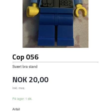
Cop 056
Svært bra stand
Pris
NOK
20,00
inkl. mva.
På lager: 1 stk.
Antall