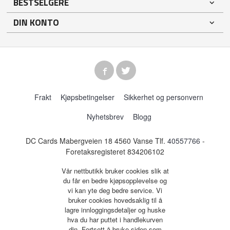
BESTSELGERE
DIN KONTO
Frakt
Kjøpsbetingelser
Sikkerhet og personvern
Nyhetsbrev
Blogg
DC Cards Mabergveien 18 4560 Vanse Tlf.
40557766
-
Foretaksregisteret 834206102
Vår nettbutikk bruker cookies slik at
du får en bedre kjøpsopplevelse og
vi kan yte deg bedre service. Vi
bruker cookies hovedsaklig til å
lagre innloggingsdetaljer og huske
hva du har puttet i handlekurven
din. Fortsett å bruke siden som