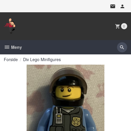
Gå
til
innholdet
0
Meny
Forside
Div Lego Minifigures