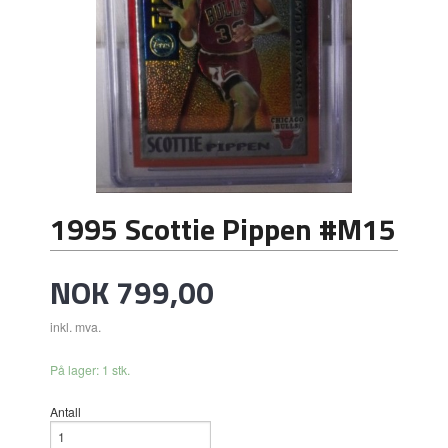
1995 Scottie Pippen #M15
Pris
NOK
799,00
inkl. mva.
På lager: 1 stk.
Antall