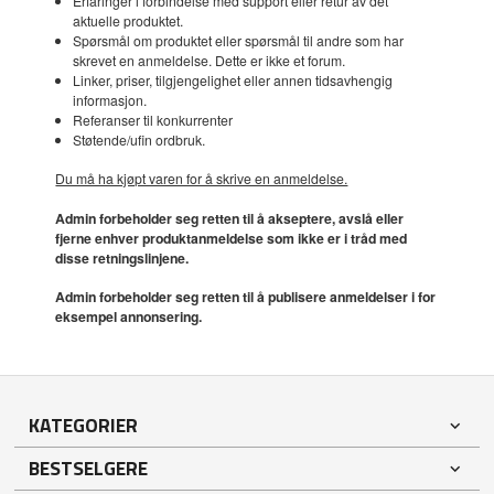
Erfaringer i forbindelse med support eller retur av det
aktuelle produktet.
Spørsmål om produktet eller spørsmål til andre som har
skrevet en anmeldelse. Dette er ikke et forum.
Linker, priser, tilgjengelighet eller annen tidsavhengig
informasjon.
Referanser til konkurrenter
Støtende/ufin ordbruk.
Du må ha kjøpt varen for å skrive en anmeldelse.
Admin forbeholder seg retten til å akseptere, avslå eller
fjerne enhver produktanmeldelse som ikke er i tråd med
disse retningslinjene.
Admin forbeholder seg retten til å publisere anmeldelser i for
eksempel annonsering.
KATEGORIER
BESTSELGERE