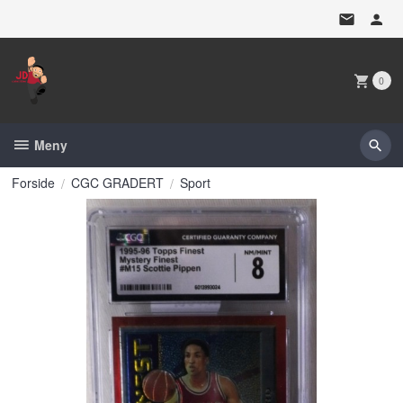
Gå
til
innholdet
0
Meny
Forside
CGC GRADERT
Sport