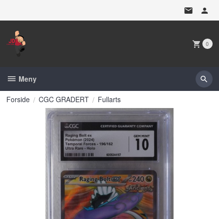
Gå
til
innholdet
0
Meny
Forside
CGC GRADERT
Fullarts