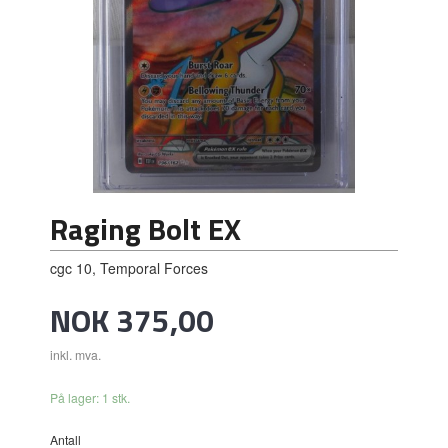
Raging Bolt EX
cgc 10, Temporal Forces
Pris
NOK
375,00
inkl. mva.
På lager: 1 stk.
Antall