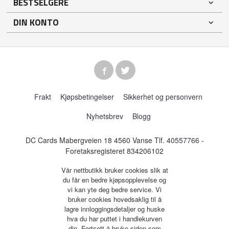
BESTSELGERE
DIN KONTO
Frakt
Kjøpsbetingelser
Sikkerhet og personvern
Nyhetsbrev
Blogg
DC Cards Mabergveien 18 4560 Vanse Tlf.
40557766
-
Foretaksregisteret 834206102
Vår nettbutikk bruker cookies slik at
du får en bedre kjøpsopplevelse og
vi kan yte deg bedre service. Vi
bruker cookies hovedsaklig til å
lagre innloggingsdetaljer og huske
hva du har puttet i handlekurven
din. Fortsett å bruke siden som