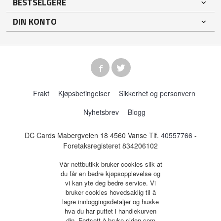
BESTSELGERE
DIN KONTO
Frakt
Kjøpsbetingelser
Sikkerhet og personvern
Nyhetsbrev
Blogg
DC Cards Mabergveien 18 4560 Vanse Tlf.
40557766
-
Foretaksregisteret 834206102
Vår nettbutikk bruker cookies slik at
du får en bedre kjøpsopplevelse og
vi kan yte deg bedre service. Vi
bruker cookies hovedsaklig til å
lagre innloggingsdetaljer og huske
hva du har puttet i handlekurven
din. Fortsett å bruke siden som