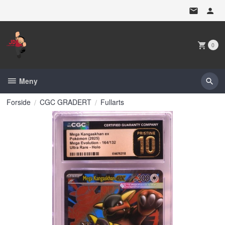
Gå
til
innholdet
0
Meny
Forside
CGC GRADERT
Fullarts