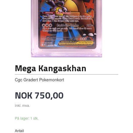
Mega Kangaskhan
Cgc Gradert Pokemonkort
Pris
NOK
750,00
inkl. mva.
På lager: 1 stk.
Antall