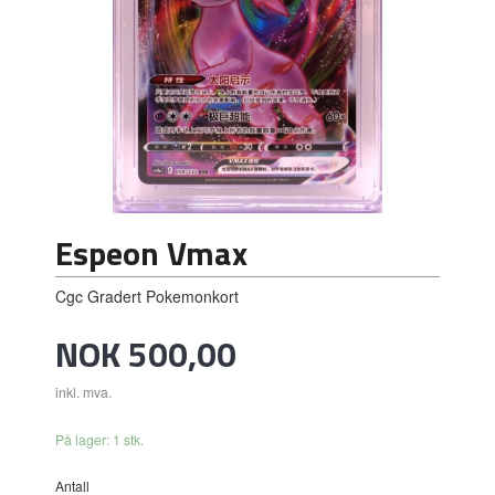
Espeon Vmax
Cgc Gradert Pokemonkort
Pris
NOK
500,00
inkl. mva.
På lager: 1 stk.
Antall