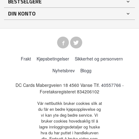
BESTSELGERE
DIN KONTO
Frakt
Kjøpsbetingelser
Sikkerhet og personvern
Nyhetsbrev
Blogg
DC Cards Mabergveien 18 4560 Vanse Tlf.
40557766
-
Foretaksregisteret 834206102
Vår nettbutikk bruker cookies slik at
du får en bedre kjøpsopplevelse og
vi kan yte deg bedre service. Vi
bruker cookies hovedsaklig til å
lagre innloggingsdetaljer og huske
hva du har puttet i handlekurven
din. Fortsett å bruke siden som