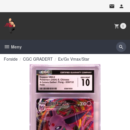
Gå
til
innholdet
0
Meny
Forside
CGC GRADERT
Ex/Gx Vmax/Star