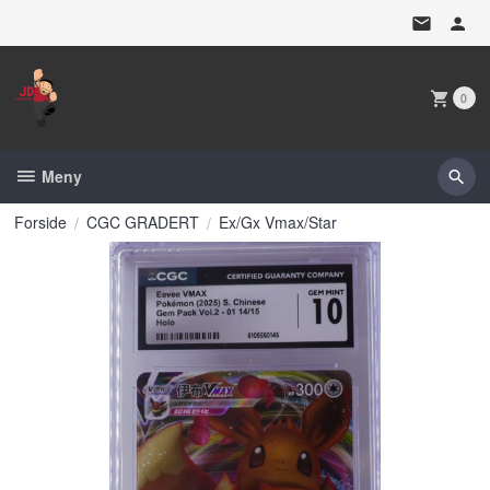
Gå
til
innholdet
0
Meny
Forside
CGC GRADERT
Ex/Gx Vmax/Star