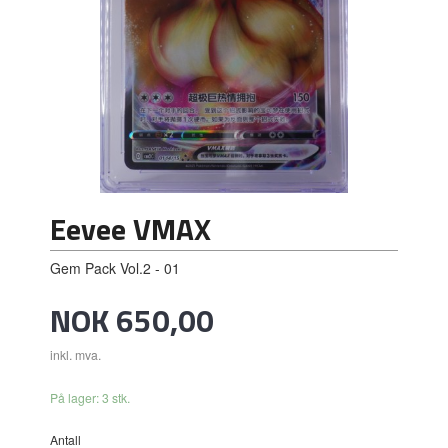
Eevee VMAX
Gem Pack Vol.2 - 01
Pris
NOK
650,00
inkl. mva.
På lager: 3 stk.
Antall