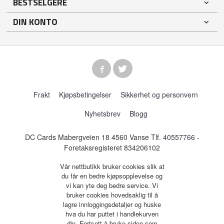
BESTSELGERE
DIN KONTO
Frakt
Kjøpsbetingelser
Sikkerhet og personvern
Nyhetsbrev
Blogg
DC Cards Mabergveien 18 4560 Vanse Tlf.
40557766
-
Foretaksregisteret 834206102
Vår nettbutikk bruker cookies slik at
du får en bedre kjøpsopplevelse og
vi kan yte deg bedre service. Vi
bruker cookies hovedsaklig til å
lagre innloggingsdetaljer og huske
hva du har puttet i handlekurven
din. Fortsett å bruke siden som