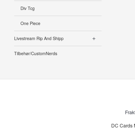
Div Tcg
One Piece
Livestream Rip And Shipp
Tilbehør/CustomNerds
Frak
DC Cards M