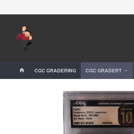
Gå
Lukk
til
innholdet
Produkter
CGC GRADERING
CGC GRADERT