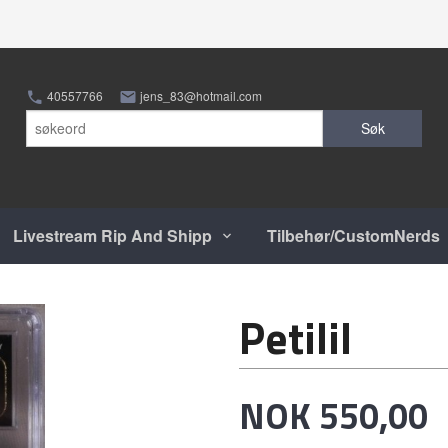
40557766
jens_83@hotmail.com
Søk
Livestream Rip And Shipp
Tilbehør/CustomNerds
Petilil
Pris
NOK
550,00