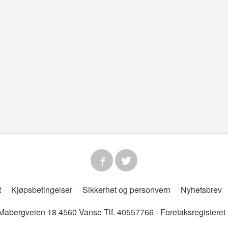
t
Kjøpsbetingelser
Sikkerhet og personvern
Nyhetsbrev
abergveien 18 4560 Vanse Tlf.
40557766
- Foretaksregistere