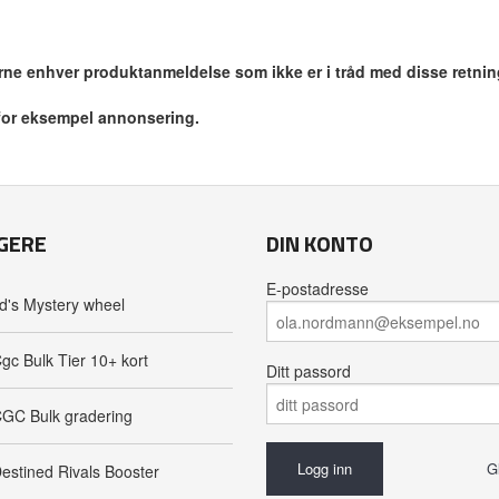
jerne enhver produktanmeldelse som ikke er i tråd med disse retnin
 for eksempel annonsering.
GERE
DIN KONTO
E-postadresse
d's Mystery wheel
gc Bulk Tier 10+ kort
Ditt passord
GC Bulk gradering
G
estined Rivals Booster