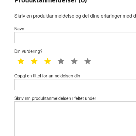
Skriv en produktanmeldelse og del dine erfaringer med d
Navn
Din vurdering?
1 star
2 star
3 star
4 star
5 star
6 star
Oppgi en tittel for anmeldelsen din
Skriv inn produktanmeldelsen i feltet under