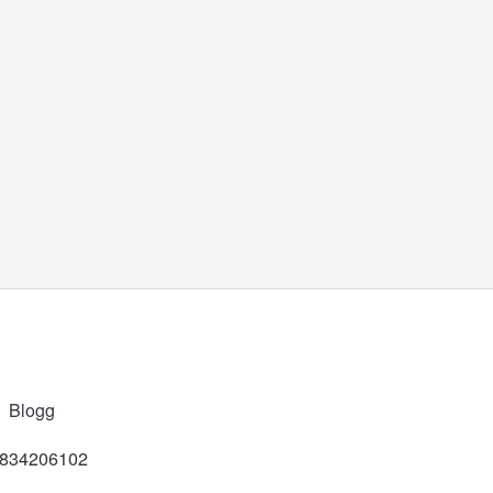
Blogg
t 834206102