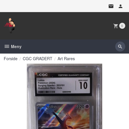
Gå
til
innholdet
0
Meny
Forside
CGC GRADERT
Art Rares