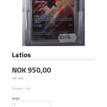
Latios
Pris
NOK
950,00
inkl. mva.
På lager: 1 stk.
Antall