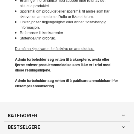
Erfaringer i forbindelse med support eller retur av det
aktuelle produktet.
Spørsmål om produktet eller spørsmål til andre som har
skrevet en anmeldelse. Dette er ikke et forum.
Linker, priser, tilgjengelighet eller annen tidsavhengig
informasjon.
Referanser til konkurrenter
Støtende/ufin ordbruk.
Du må ha kjøpt varen for å skrive en anmeldelse.
Admin forbeholder seg retten til å akseptere, avslå eller
fjerne enhver produktanmeldelse som ikke er i tråd med
disse retningslinjene.
Admin forbeholder seg retten til å publisere anmeldelser i for
eksempel annonsering.
KATEGORIER
BESTSELGERE