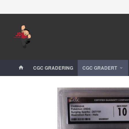
Gå
Lukk
til
innholdet
Produkter
CGC GRADERING
CGC GRADERT