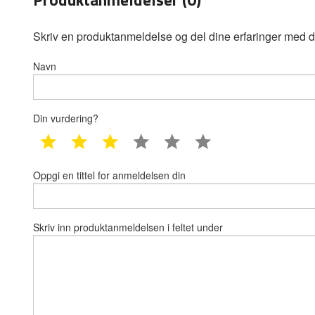
Skriv en produktanmeldelse og del dine erfaringer med d
Navn
Din vurdering?
1 star
2 star
3 star
4 star
5 star
6 star
Oppgi en tittel for anmeldelsen din
Skriv inn produktanmeldelsen i feltet under