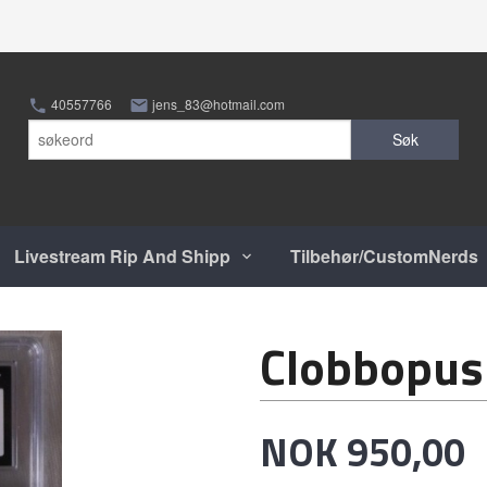
40557766
jens_83@hotmail.com
Søk
Livestream Rip And Shipp
Tilbehør/CustomNerds
Clobbopus
Pris
NOK
950,00