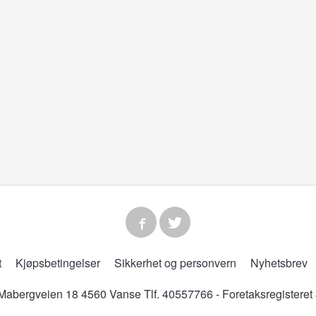
t
Kjøpsbetingelser
Sikkerhet og personvern
Nyhetsbrev
abergveien 18 4560 Vanse Tlf.
40557766
- Foretaksregistere