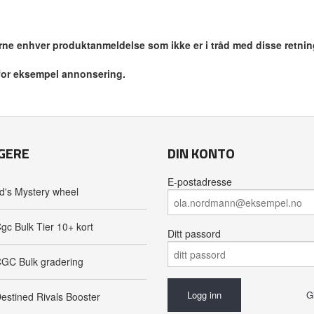
jerne enhver produktanmeldelse som ikke er i tråd med disse retnin
 for eksempel annonsering.
GERE
DIN KONTO
E-postadresse
d's Mystery wheel
gc Bulk Tier 10+ kort
Ditt passord
GC Bulk gradering
G
estined Rivals Booster