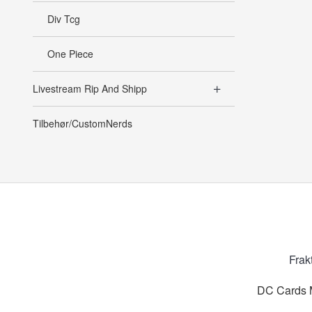
Div Tcg
One Piece
Livestream Rip And Shipp
Tilbehør/CustomNerds
Frak
DC Cards M