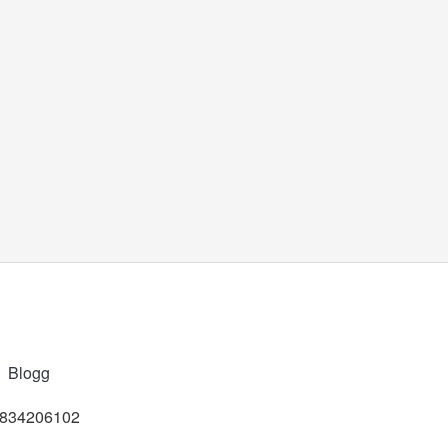
Blogg
t 834206102