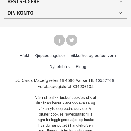
BESTSELGERE
DIN KONTO
Frakt
Kjøpsbetingelser
Sikkerhet og personvern
Nyhetsbrev
Blogg
DC Cards Mabergveien 18 4560 Vanse Tlf.
40557766
-
Foretaksregisteret 834206102
Vår nettbutikk bruker cookies slik at
du får en bedre kjøpsopplevelse og
vi kan yte deg bedre service. Vi
bruker cookies hovedsaklig til å
lagre innloggingsdetaljer og huske
hva du har puttet i handlekurven
din. Fortsett å bruke siden som