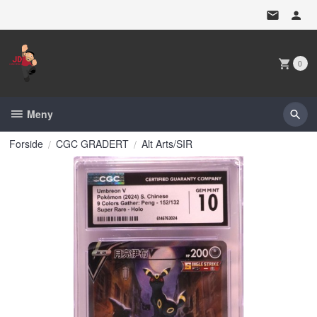
Gå
til
innholdet
0
Meny
Forside
CGC GRADERT
Alt Arts/SIR