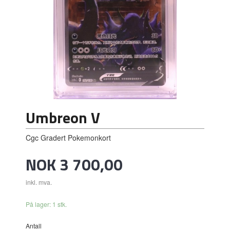
Umbreon V
Cgc Gradert Pokemonkort
Pris
NOK
3 700,00
inkl. mva.
På lager: 1 stk.
Antall