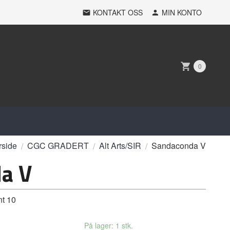
KONTAKT OSS
MIN KONTO
0
rside
CGC GRADERT
Alt Arts/SIR
Sandaconda V
a V
t 10
På lager: 1 stk.