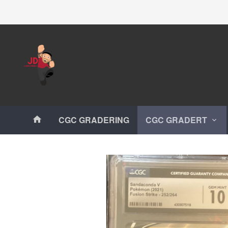
Gå
Lukk
til
innholdet
Produkter
CGC GRADERING
CGC GRADERT