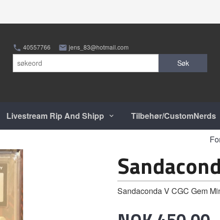
40557766
jens_83@hotmail.com
Søk
Livestream Rip And Shipp
Tilbehør/CustomNerds
Fo
Sandacond
Sandaconda V CGC Gem Min
Pris
NOK
450,00