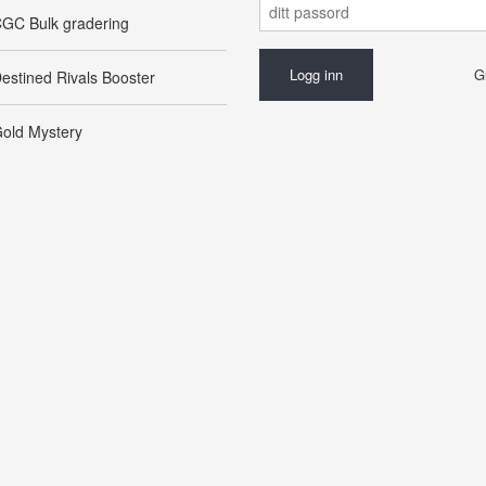
GC Bulk gradering
G
estined Rivals Booster
old Mystery