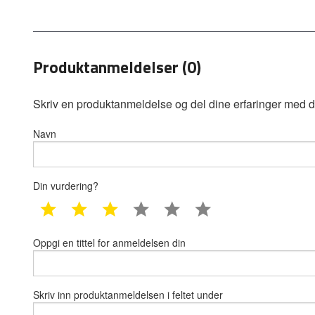
Produktanmeldelser (0)
Skriv en produktanmeldelse og del dine erfaringer med d
Navn
Din vurdering?
1 star
2 star
3 star
4 star
5 star
6 star
Oppgi en tittel for anmeldelsen din
Skriv inn produktanmeldelsen i feltet under