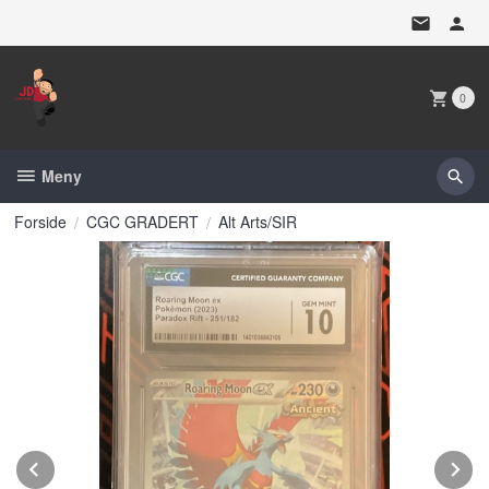
Gå
til
innholdet
0
Meny
Forside
CGC GRADERT
Alt Arts/SIR
Prev
N