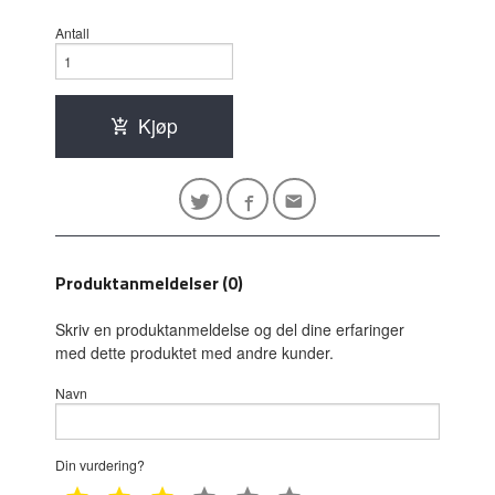
Antall
Kjøp
Produktanmeldelser (0)
Skriv en produktanmeldelse og del dine erfaringer
med dette produktet med andre kunder.
Navn
Din vurdering?
1 star
2 star
3 star
4 star
5 star
6 star