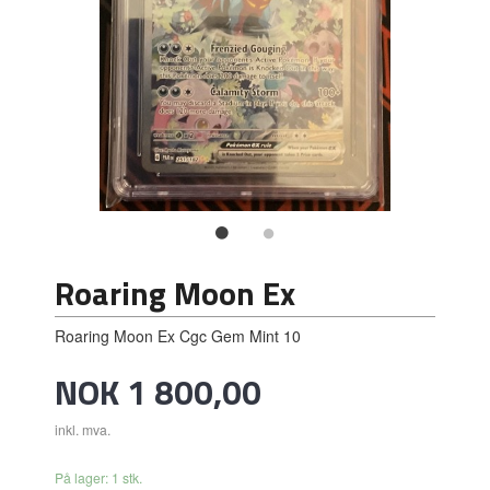
Roaring Moon Ex
Roaring Moon Ex Cgc Gem Mint 10
Pris
NOK
1 800,00
inkl. mva.
På lager: 1 stk.