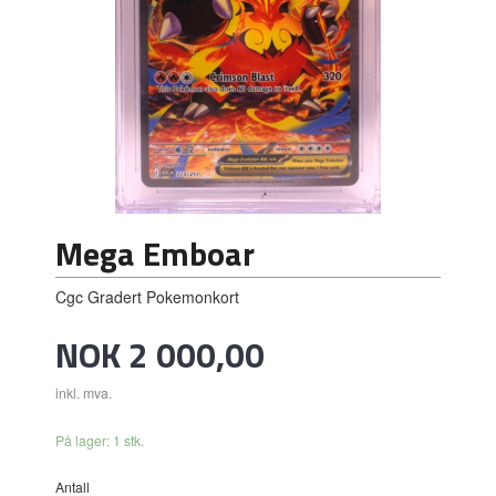
Mega Emboar
Cgc Gradert Pokemonkort
Pris
NOK
2 000,00
inkl. mva.
På lager: 1 stk.
Antall