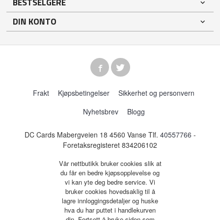
BESTSELGERE
DIN KONTO
Frakt
Kjøpsbetingelser
Sikkerhet og personvern
Nyhetsbrev
Blogg
DC Cards Mabergveien 18 4560 Vanse Tlf.
40557766
-
Foretaksregisteret 834206102
Vår nettbutikk bruker cookies slik at
du får en bedre kjøpsopplevelse og
vi kan yte deg bedre service. Vi
bruker cookies hovedsaklig til å
lagre innloggingsdetaljer og huske
hva du har puttet i handlekurven
din. Fortsett å bruke siden som