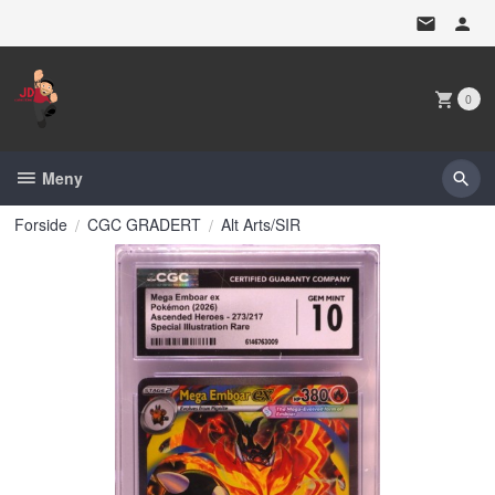
Gå
til
innholdet
0
Meny
Forside
CGC GRADERT
Alt Arts/SIR