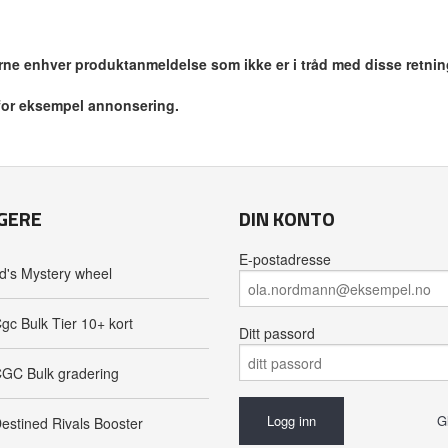
jerne enhver produktanmeldelse som ikke er i tråd med disse retnin
 for eksempel annonsering.
GERE
DIN KONTO
E-postadresse
d's Mystery wheel
gc Bulk Tier 10+ kort
Ditt passord
GC Bulk gradering
G
estined Rivals Booster