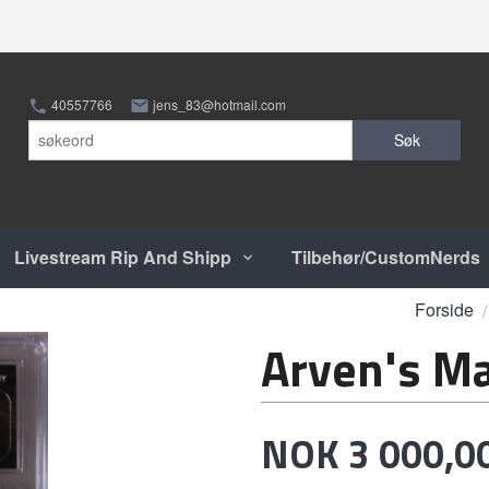
40557766
jens_83@hotmail.com
Søk
Livestream Rip And Shipp
Tilbehør/CustomNerds
Forside
Arven's Ma
Pris
NOK
3 000,0