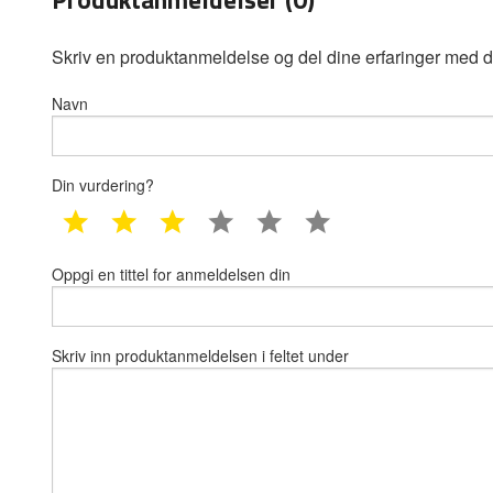
Skriv en produktanmeldelse og del dine erfaringer med d
Navn
Din vurdering?
1 star
2 star
3 star
4 star
5 star
6 star
Oppgi en tittel for anmeldelsen din
Skriv inn produktanmeldelsen i feltet under