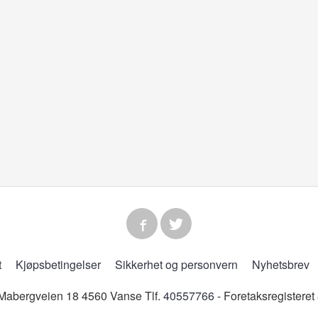
t
Kjøpsbetingelser
Sikkerhet og personvern
Nyhetsbrev
abergveien 18 4560 Vanse Tlf.
40557766
- Foretaksregistere