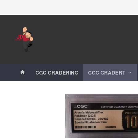
Gå
Lukk
til
innholdet
Produkter
CGC GRADERING
CGC GRADERT