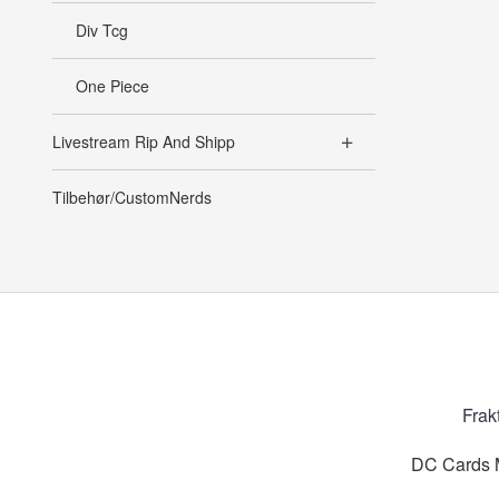
Div Tcg
One Piece
Livestream Rip And Shipp
Tilbehør/CustomNerds
Frak
DC Cards M