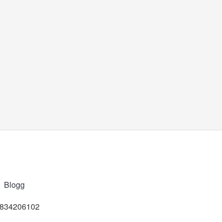
Blogg
t 834206102