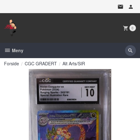
Gå
til
innholdet
0
Meny
Forside
CGC GRADERT
Alt Arts/SIR