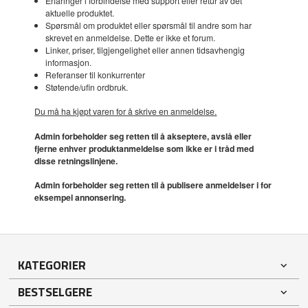
Erfaringer i forbindelse med support eller retur av det
aktuelle produktet.
Spørsmål om produktet eller spørsmål til andre som har
skrevet en anmeldelse. Dette er ikke et forum.
Linker, priser, tilgjengelighet eller annen tidsavhengig
informasjon.
Referanser til konkurrenter
Støtende/ufin ordbruk.
Du må ha kjøpt varen for å skrive en anmeldelse.
Admin forbeholder seg retten til å akseptere, avslå eller
fjerne enhver produktanmeldelse som ikke er i tråd med
disse retningslinjene.
Admin forbeholder seg retten til å publisere anmeldelser i for
eksempel annonsering.
KATEGORIER
BESTSELGERE