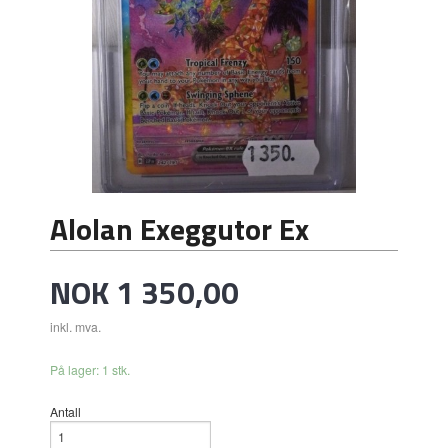
Alolan Exeggutor Ex
Pris
NOK
1 350,00
inkl. mva.
På lager: 1 stk.
Antall